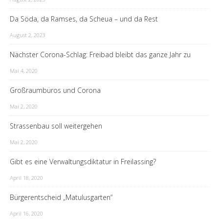
Da Söda, da Ramses, da Scheua – und da Rest
August 2, 2023
Nächster Corona-Schlag: Freibad bleibt das ganze Jahr zu
Mai 4, 2020
Großraumbüros und Corona
Mai 2, 2020
Strassenbau soll weitergehen
Mai 2, 2020
Gibt es eine Verwaltungsdiktatur in Freilassing?
April 18, 2020
Bürgerentscheid „Matulusgarten“
April 16, 2020