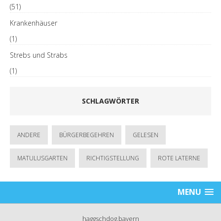
(51)
Krankenhäuser
(1)
Strebs und Strabs
(1)
SCHLAGWÖRTER
ANDERE
BÜRGERBEGEHREN
GELESEN
MATULUSGARTEN
RICHTIGSTELLUNG
ROTE LATERNE
MENU
haggschdog.bayern