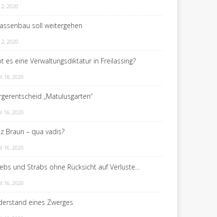
 2, 2020
rassenbau soll weitergehen
 2, 2020
t es eine Verwaltungsdiktatur in Freilassing?
il 18, 2020
rgerentscheid „Matulusgarten“
il 16, 2020
itz Braun – qua vadis?
il 16, 2020
rebs und Strabs ohne Rücksicht auf Verluste…
il 16, 2020
derstand eines Zwerges