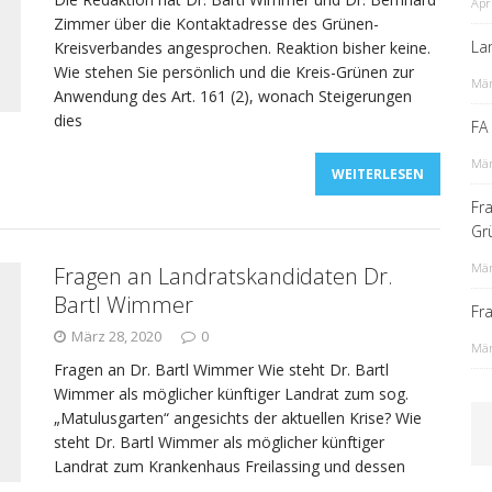
Apr
Zimmer über die Kontaktadresse des Grünen-
La
Kreisverbandes angesprochen. Reaktion bisher keine.
Wie stehen Sie persönlich und die Kreis-Grünen zur
Mär
Anwendung des Art. 161 (2), wonach Steigerungen
dies
FA
Mär
WEITERLESEN
Fr
Gr
Mär
Fragen an Landratskandidaten Dr.
Bartl Wimmer
Fr
März 28, 2020
0
Mär
Fragen an Dr. Bartl Wimmer Wie steht Dr. Bartl
Wimmer als möglicher künftiger Landrat zum sog.
„Matulusgarten“ angesichts der aktuellen Krise? Wie
steht Dr. Bartl Wimmer als möglicher künftiger
Landrat zum Krankenhaus Freilassing und dessen