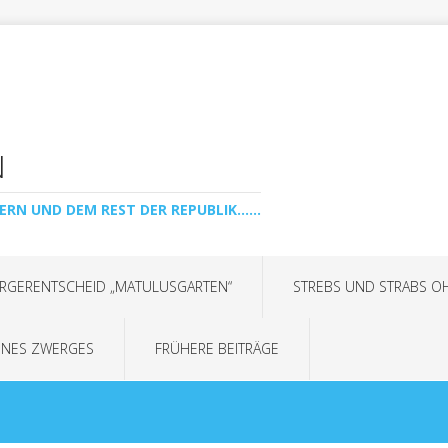
N
ERN UND DEM REST DER REPUBLIK......
RGERENTSCHEID „MATULUSGARTEN“
STREBS UND STRABS O
INES ZWERGES
FRÜHERE BEITRÄGE