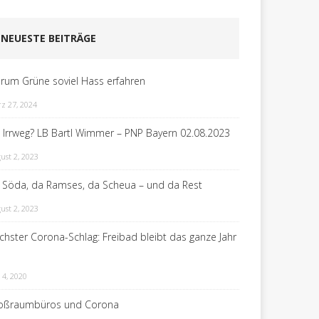
NEUESTE BEITRÄGE
rum Grüne soviel Hass erfahren
z 27, 2024
n Irrweg? LB Bartl Wimmer – PNP Bayern 02.08.2023
ust 2, 2023
 Söda, da Ramses, da Scheua – und da Rest
ust 2, 2023
chster Corona-Schlag: Freibad bleibt das ganze Jahr
 4, 2020
oßraumbüros und Corona