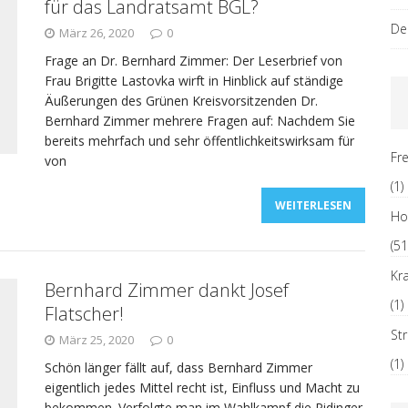
für das Landratsamt BGL?
De
März 26, 2020
0
Frage an Dr. Bernhard Zimmer: Der Leserbrief von
Frau Brigitte Lastovka wirft in Hinblick auf ständige
Äußerungen des Grünen Kreisvorsitzenden Dr.
Bernhard Zimmer mehrere Fragen auf: Nachdem Sie
bereits mehrfach und sehr öffentlichkeitswirksam für
Fre
von
(1)
WEITERLESEN
H
(51
Kr
Bernhard Zimmer dankt Josef
(1)
Flatscher!
St
März 25, 2020
0
(1)
Schön länger fällt auf, dass Bernhard Zimmer
eigentlich jedes Mittel recht ist, Einfluss und Macht zu
bekommen. Verfolgte man im Wahlkampf die Pidinger