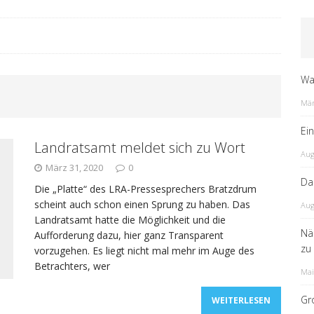
Wa
Mär
Ei
Landratsamt meldet sich zu Wort
Aug
März 31, 2020
0
Da
Die „Platte“ des LRA-Pressesprechers Bratzdrum
scheint auch schon einen Sprung zu haben. Das
Aug
Landratsamt hatte die Möglichkeit und die
Nä
Aufforderung dazu, hier ganz Transparent
zu
vorzugehen. Es liegt nicht mal mehr im Auge des
Betrachters, wer
Mai
Gr
WEITERLESEN