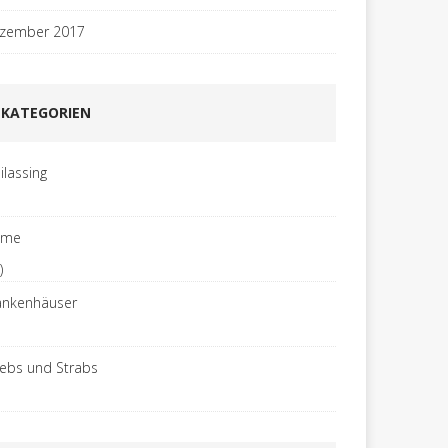
zember 2017
KATEGORIEN
ilassing
ome
)
ankenhäuser
rebs und Strabs