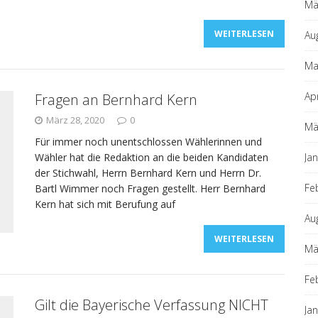
Mä
WEITERLESEN
Au
Ma
Ap
Fragen an Bernhard Kern
März 28, 2020
0
Mä
Für immer noch unentschlossen Wählerinnen und
Wähler hat die Redaktion an die beiden Kandidaten
Ja
der Stichwahl, Herrn Bernhard Kern und Herrn Dr.
Fe
Bartl Wimmer noch Fragen gestellt. Herr Bernhard
Kern hat sich mit Berufung auf
Au
WEITERLESEN
Mä
Fe
Gilt die Bayerische Verfassung NICHT
Ja