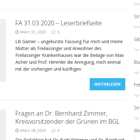
Mai
St
FA 31.03.2020 – Leserbriefseite
Mai
März 31, 2020
0
Gib
LB Garner – ungekürzte Fassung Für mich und meine
Mutter als Freilassinger und Anwohner des
Apr
Freilassinger Krankenhauses war die Beilage von Max
Aicher und Prof. Himmler die Anregung, mich einmal
Bü
mit der vorherigen und künftigen
Apr
WEITERLESEN
Fr
Apr
St
Fragen an Dr. Bernhard Zimmer,
Apr
Kreisvorsitzender der Grünen im BGL
März 28, 2020
0
Wi
Die Redaktion hat Dr. Bartl Wimmer und Dr. Bernhard