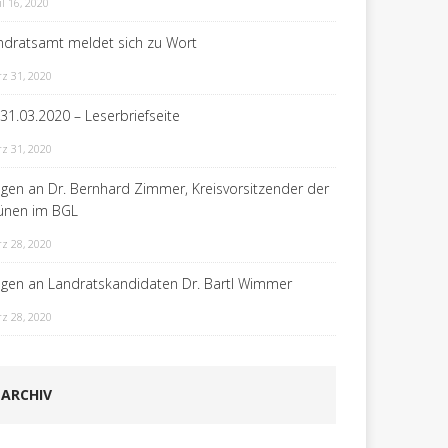
il 16, 2020
ndratsamt meldet sich zu Wort
z 31, 2020
 31.03.2020 – Leserbriefseite
z 31, 2020
agen an Dr. Bernhard Zimmer, Kreisvorsitzender der
ünen im BGL
z 28, 2020
agen an Landratskandidaten Dr. Bartl Wimmer
z 28, 2020
ARCHIV