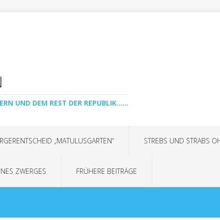
N
ERN UND DEM REST DER REPUBLIK......
RGERENTSCHEID „MATULUSGARTEN“
STREBS UND STRABS O
INES ZWERGES
FRÜHERE BEITRÄGE