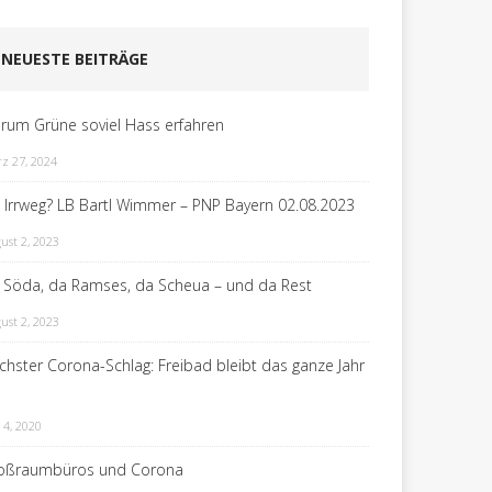
NEUESTE BEITRÄGE
rum Grüne soviel Hass erfahren
z 27, 2024
n Irrweg? LB Bartl Wimmer – PNP Bayern 02.08.2023
ust 2, 2023
 Söda, da Ramses, da Scheua – und da Rest
ust 2, 2023
chster Corona-Schlag: Freibad bleibt das ganze Jahr
 4, 2020
oßraumbüros und Corona