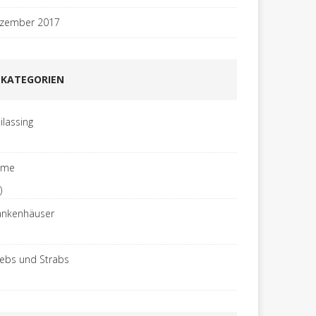
zember 2017
KATEGORIEN
ilassing
ome
)
ankenhäuser
rebs und Strabs