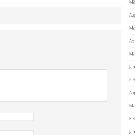
Mä
Au
Ma
Ap
Mä
Ja
Fe
Au
Mä
Fe
Ja