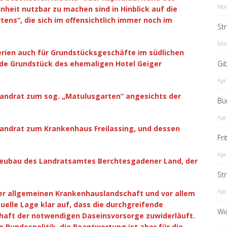
Mai
nheit nutzbar zu machen sind in Hinblick auf die
ens“, die sich im offensichtlich immer noch im
St
Mai
terien auch für Grundstücksgeschäfte im südlichen
nde Grundstück des ehemaligen Hotel Geiger
Gib
Apr
 Landrat zum sog. „Matulusgarten“ angesichts der
Bü
Apr
Landrat zum Krankenhaus Freilassing, und dessen
Fr
Apr
 Neubau des Landratsamtes Berchtesgadener Land, der
St
Apr
der allgemeinen Krankenhauslandschaft und vor allem
tuelle Lage klar auf, dass die durchgreifende
Wi
aft der notwendigen Daseinsvorsorge zuwiderläuft.
ie Bundespolitik, die Beantwortung ist aber für die