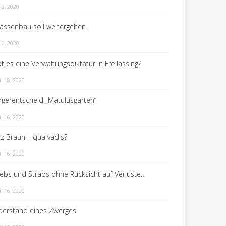
 2, 2020
rassenbau soll weitergehen
 2, 2020
t es eine Verwaltungsdiktatur in Freilassing?
il 18, 2020
rgerentscheid „Matulusgarten“
il 16, 2020
itz Braun – qua vadis?
il 16, 2020
rebs und Strabs ohne Rücksicht auf Verluste…
il 16, 2020
derstand eines Zwerges