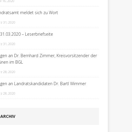
il 16, 2020
ndratsamt meldet sich zu Wort
z 31, 2020
 31.03.2020 – Leserbriefseite
z 31, 2020
agen an Dr. Bernhard Zimmer, Kreisvorsitzender der
ünen im BGL
z 28, 2020
agen an Landratskandidaten Dr. Bartl Wimmer
z 28, 2020
ARCHIV