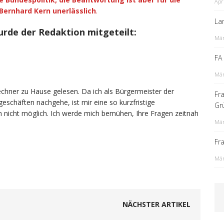
Apr
Bernhard Kern unerlässlich
.
La
urde der Redaktion mitgeteilt:
Mär
FA
Mär
echner zu Hause gelesen. Da ich als Bürgermeister der
Fr
schäften nachgehe, ist mir eine so kurzfristige
Gr
nicht möglich. Ich werde mich bemühen, Ihre Fragen zeitnah
Mär
Fr
Mär
NÄCHSTER ARTIKEL