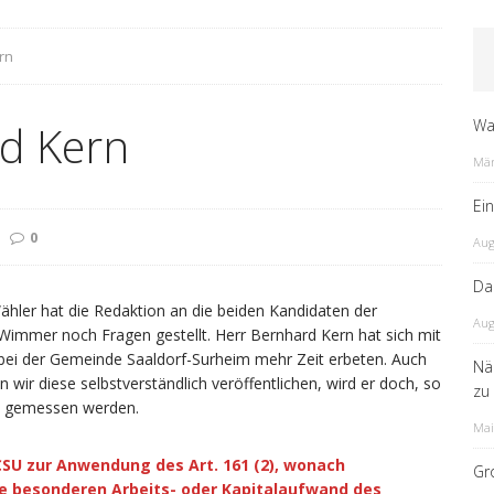
rn
Wa
d Kern
Mär
Ei
0
Aug
Da
ler hat die Redaktion an die beiden Kandidaten der
Aug
 Wimmer noch Fragen gestellt. Herr Bernhard Kern hat sich mit
bei der Gemeinde Saaldorf-Surheim mehr Zeit erbeten. Auch
Nä
r diese selbstverständlich veröffentlichen, wird er doch, so
zu
en gemessen werden.
Mai
-CSU zur Anwendung des Art. 161 (2), wonach
Gr
e besonderen Arbeits- oder Kapitalaufwand des