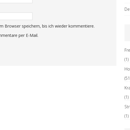
De
m Browser speichern, bis ich wieder kommentiere.
mentare per E-Mail.
Fre
(1)
H
(51
Kr
(1)
St
(1)