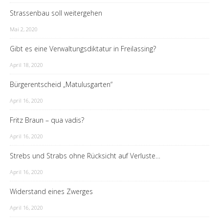
Strassenbau soll weitergehen
Mai 2, 2020
Gibt es eine Verwaltungsdiktatur in Freilassing?
April 18, 2020
Bürgerentscheid „Matulusgarten“
April 16, 2020
Fritz Braun – qua vadis?
April 16, 2020
Strebs und Strabs ohne Rücksicht auf Verluste…
April 16, 2020
Widerstand eines Zwerges
April 16, 2020