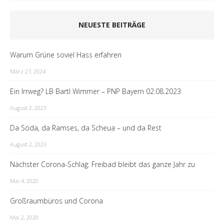
NEUESTE BEITRÄGE
Warum Grüne soviel Hass erfahren
März 27, 2024
Ein Irrweg? LB Bartl Wimmer – PNP Bayern 02.08.2023
August 2, 2023
Da Söda, da Ramses, da Scheua – und da Rest
August 2, 2023
Nächster Corona-Schlag: Freibad bleibt das ganze Jahr zu
Mai 4, 2020
Großraumbüros und Corona
Mai 2, 2020