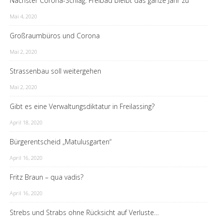
Nächster Corona-Schlag: Freibad bleibt das ganze Jahr zu
Mai 4, 2020
Großraumbüros und Corona
Mai 2, 2020
Strassenbau soll weitergehen
Mai 2, 2020
Gibt es eine Verwaltungsdiktatur in Freilassing?
April 18, 2020
Bürgerentscheid „Matulusgarten“
April 16, 2020
Fritz Braun – qua vadis?
April 16, 2020
Strebs und Strabs ohne Rücksicht auf Verluste…