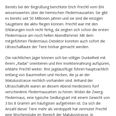
Bereits bei der Begrüßung berichtete Erich Prechtl vom BN
wissenswertes über die heimischen Fledermausarten. Sie gibt
es bereits seit 50 Millionen Jahren und sie sind die einzigen
Säugetiere die aktiv fliegen können. Prechtl war mit den
Erklärungen noch nicht fertig, da zeigten sich schon die ersten
Fledermäuse am noch hellen Abendhimmel. Mit dem
mitgeführten Fledermaus-Detektor konnten auch sofort die
Ultraschalllaute der Tiere hörbar gemacht werden.
Die nächtlichen Jäger können sich bei völliger Dunkelheit mit
ihrem „Radar“ orientieren und ihre Insektennahrung aufspüren,
erklärte Prechtl weiter. Ihre Jagdausflüge führen hauptsächlich
entlang von Baumreihen und Hecken, die ja an der
Matulusstrasse reichlich vorhanden sind. Anhand der
Ultraschallrufe waren an diesem Abend mindestens fünf
verschiedene Fledermausarten zu hören. Wobei die Zwerg-
Fledermaus, eine typische Siedlungsart mit einem Gewicht von
3 bis 8 Gramm am häufigsten aufgetreten ist. Da sich die
Anzahl dieser Tiere mehr als verdoppelt hat vermutet Prechtl
eine Wochenstube im Bereich der Matulusstrasse. In