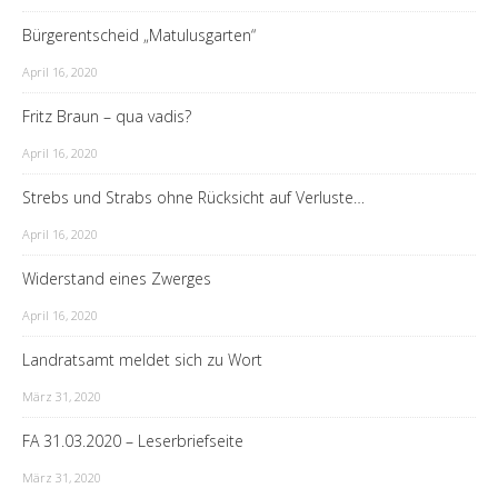
Bürgerentscheid „Matulusgarten“
April 16, 2020
Fritz Braun – qua vadis?
April 16, 2020
Strebs und Strabs ohne Rücksicht auf Verluste…
April 16, 2020
Widerstand eines Zwerges
April 16, 2020
Landratsamt meldet sich zu Wort
März 31, 2020
FA 31.03.2020 – Leserbriefseite
März 31, 2020