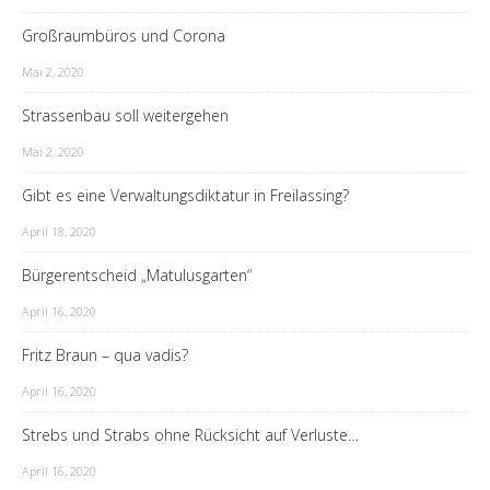
Großraumbüros und Corona
Mai 2, 2020
Strassenbau soll weitergehen
Mai 2, 2020
Gibt es eine Verwaltungsdiktatur in Freilassing?
April 18, 2020
Bürgerentscheid „Matulusgarten“
April 16, 2020
Fritz Braun – qua vadis?
April 16, 2020
Strebs und Strabs ohne Rücksicht auf Verluste…
April 16, 2020