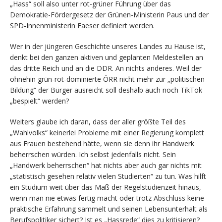
„Hass“ soll also unter rot-grüner Führung über das
Demokratie-Fördergesetz der Grünen-Ministerin Paus und der
SPD-Innenministerin Faeser definiert werden.
Wer in der jüngeren Geschichte unseres Landes zu Hause ist,
denkt bei den ganzen aktiven und geplanten Meldestellen an
das dritte Reich und an die DDR. An nichts anderes. Weil der
ohnehin grün-rot-dominierte ÖRR nicht mehr zur „politischen
Bildung“ der Bürger ausreicht soll deshalb auch noch TikTok
„bespielt“ werden?
Weiters glaube ich daran, dass der aller größte Teil des
„Wahlvolks“ keinerlei Probleme mit einer Regierung komplett
aus Frauen bestehend hätte, wenn sie denn ihr Handwerk
beherrschen würden. Ich selbst jedenfalls nicht. Sein
„Handwerk beherrschen“ hat nichts aber auch gar nichts mit
„statistisch gesehen relativ vielen Studierten“ zu tun. Was hilft
ein Studium weit über das Maß der Regelstudienzeit hinaus,
wenn man nie etwas fertig macht oder trotz Abschluss keine
praktische Erfahrung sammelt und seinen Lebensunterhalt als
Berufspolitiker sichert? Ist es „Hassrede“ dies zu kritisieren?