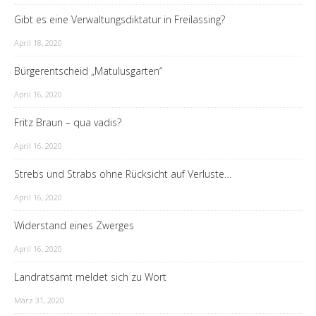
Gibt es eine Verwaltungsdiktatur in Freilassing?
April 18, 2020
Bürgerentscheid „Matulusgarten“
April 16, 2020
Fritz Braun – qua vadis?
April 16, 2020
Strebs und Strabs ohne Rücksicht auf Verluste…
April 16, 2020
Widerstand eines Zwerges
April 16, 2020
Landratsamt meldet sich zu Wort
März 31, 2020