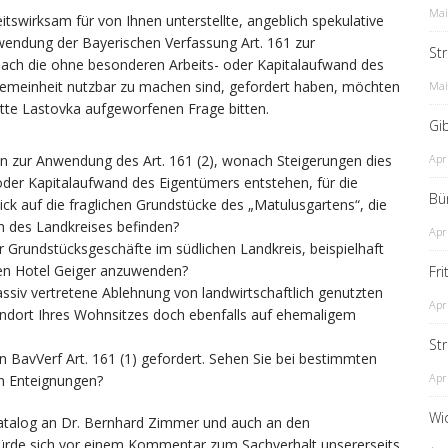
Mai
tswirksam für von Ihnen unterstellte, angeblich spekulative
endung der Bayerischen Verfassung Art. 161 zur
St
ch die ohne besonderen Arbeits- oder Kapitalaufwand des
gemeinheit nutzbar zu machen sind, gefordert haben, möchten
Mai
itte Lastovka aufgeworfenen Frage bitten.
Gib
en zur Anwendung des Art. 161 (2), wonach Steigerungen dies
Apr
der Kapitalaufwand des Eigentümers entstehen, für die
Bü
ick auf die fraglichen Grundstücke des „Matulusgartens“, die
m des Landkreises befinden?
Apr
ür Grundstücksgeschäfte im südlichen Landkreis, beispielhaft
en Hotel Geiger anzuwenden?
Fr
assiv vertretene Ablehnung von landwirtschaftlich genutzten
Apr
andort Ihres Wohnsitzes doch ebenfalls auf ehemaligem
St
 BavVerf Art. 161 (1) gefordert. Sehen Sie bei bestimmten
Apr
n Enteignungen?
Wi
katalog an Dr. Bernhard Zimmer und auch an den
ürde sich vor einem Kommentar zum Sachverhalt unsererseits