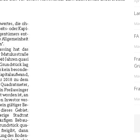
Apr
La
Mär
FA
Mär
Fr
Gr
Mär
Fr
Mär