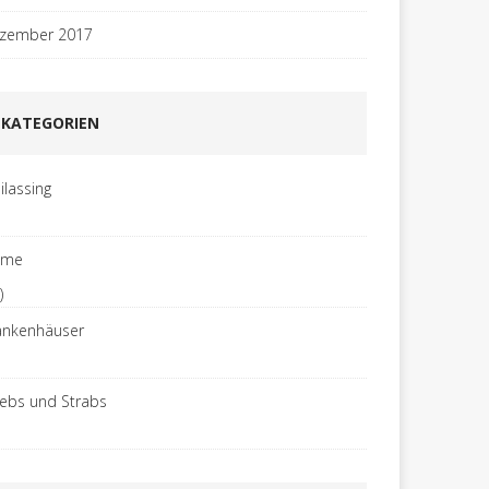
zember 2017
KATEGORIEN
ilassing
ome
)
ankenhäuser
rebs und Strabs