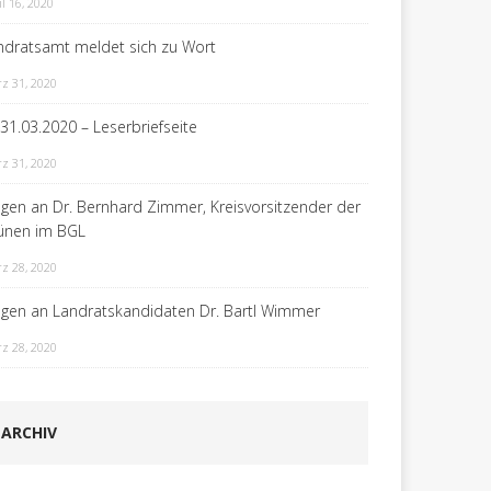
il 16, 2020
ndratsamt meldet sich zu Wort
z 31, 2020
 31.03.2020 – Leserbriefseite
z 31, 2020
agen an Dr. Bernhard Zimmer, Kreisvorsitzender der
ünen im BGL
z 28, 2020
agen an Landratskandidaten Dr. Bartl Wimmer
z 28, 2020
ARCHIV