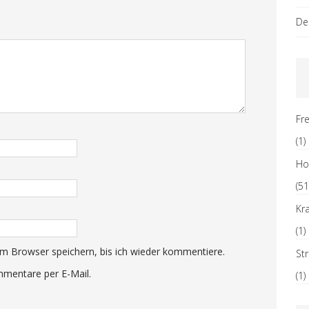
De
Fre
(1)
H
(51
Kr
(1)
m Browser speichern, bis ich wieder kommentiere.
St
mentare per E-Mail.
(1)