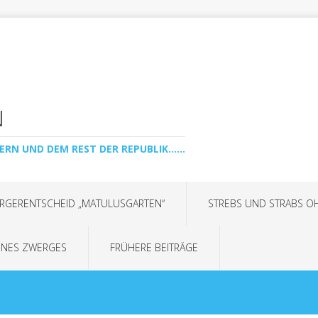
N
ERN UND DEM REST DER REPUBLIK......
RGERENTSCHEID „MATULUSGARTEN“
STREBS UND STRABS O
INES ZWERGES
FRÜHERE BEITRÄGE