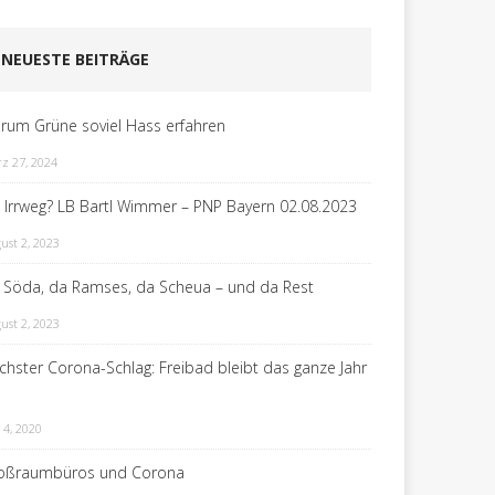
NEUESTE BEITRÄGE
rum Grüne soviel Hass erfahren
z 27, 2024
n Irrweg? LB Bartl Wimmer – PNP Bayern 02.08.2023
ust 2, 2023
 Söda, da Ramses, da Scheua – und da Rest
ust 2, 2023
chster Corona-Schlag: Freibad bleibt das ganze Jahr
 4, 2020
oßraumbüros und Corona