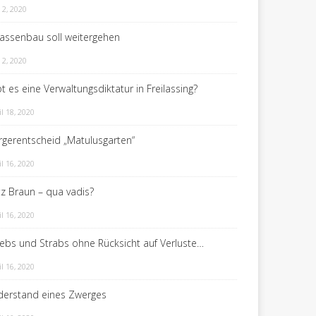
 2, 2020
rassenbau soll weitergehen
 2, 2020
t es eine Verwaltungsdiktatur in Freilassing?
il 18, 2020
rgerentscheid „Matulusgarten“
il 16, 2020
itz Braun – qua vadis?
il 16, 2020
rebs und Strabs ohne Rücksicht auf Verluste…
il 16, 2020
derstand eines Zwerges