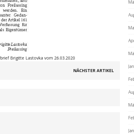
Mä
Au
Ma
Ap
Mä
rbrief Brigitte Lastovka vom 26.03.2020
Ja
NÄCHSTER ARTIKEL
Fe
Au
Mä
Fe
Ja