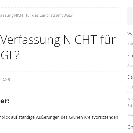
rfassung NICHT für das Landratsamt BGL?
Wa
e Verfassung NICHT für
Mär
BGL?
Ei
Aug
Da
0
Aug
er:
Nä
zu
Mai
Hinblick auf ständige Äußerungen des Grünen Kreisvorsitzenden
Gr