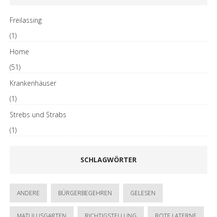
Freilassing
(1)
Home
(51)
Krankenhäuser
(1)
Strebs und Strabs
(1)
SCHLAGWÖRTER
ANDERE
BÜRGERBEGEHREN
GELESEN
MATULUSGARTEN
RICHTIGSTELLUNG
ROTE LATERNE