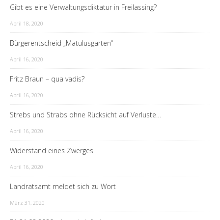
Gibt es eine Verwaltungsdiktatur in Freilassing?
April 18, 2020
Bürgerentscheid „Matulusgarten“
April 16, 2020
Fritz Braun – qua vadis?
April 16, 2020
Strebs und Strabs ohne Rücksicht auf Verluste…
April 16, 2020
Widerstand eines Zwerges
April 16, 2020
Landratsamt meldet sich zu Wort
März 31, 2020