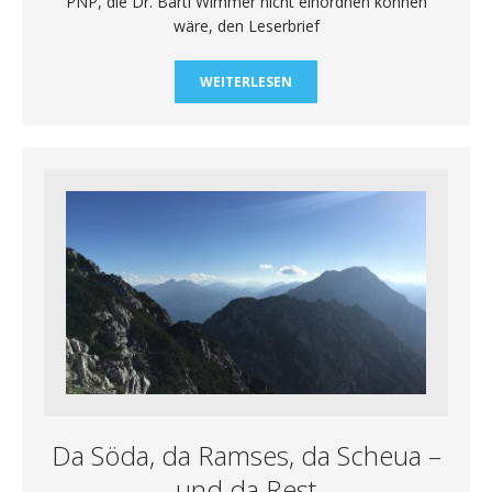
PNP, die Dr. Bartl Wimmer nicht einordnen können
wäre, den Leserbrief
WEITERLESEN
Da Söda, da Ramses, da Scheua –
und da Rest